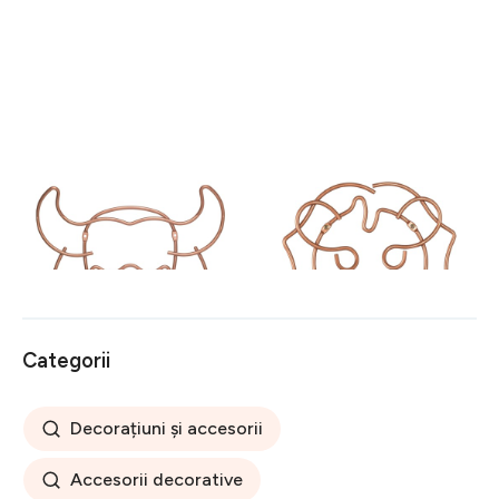
Suport decorativ perete
Suport decorativ perete
Buffalo, Metaltex, 32 x 34
Lion, Metaltex, 27 x 30 cm,
cm, inox, aramiu
inox, aramiu
88 lei
88 lei
Categorii
Decorațiuni și accesorii
Accesorii decorative