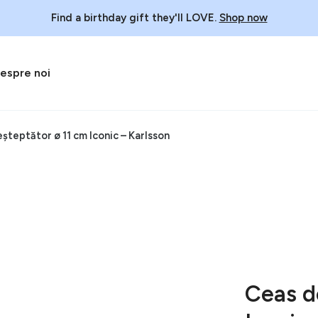
Find a birthday gift they'll LOVE.
Shop now
espre noi
șteptător ø 11 cm Iconic – Karlsson
Ceas d