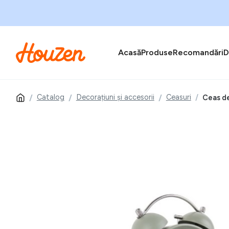
Acasă
Produse
Recomandări
D
Catalog
Decorațiuni și accesorii
Ceasuri
Ceas de