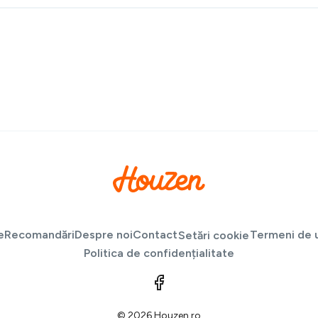
e
Recomandări
Despre noi
Contact
Termeni de u
Setări cookie
Politica de confidențialitate
© 2026 Houzen.ro