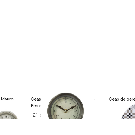
, Mauro
Ceas de masa Industrial, Mauro
Ceas de pere
8 cm,
Ferretti, 17.5 x 13 x 22.5 cm,
Brandani, Ø
fier/sticla
121 lei
84 lei