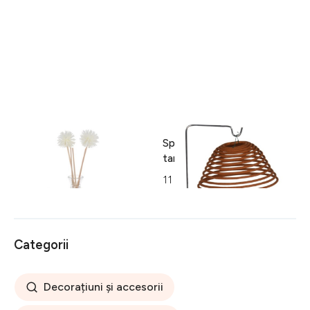
Set aromoterapie cu tava, 6
Spirala parfumata anti
piese, polipropilena/sticla
tantari pentru exterior
65 lei
11 lei
Categorii
Decorațiuni și accesorii