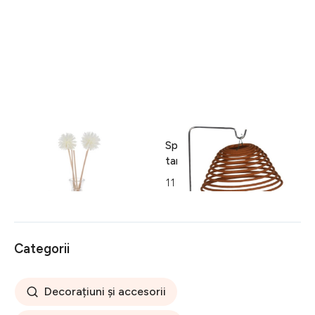
Set aromoterapie cu tava, 6
Spirala parfumata anti
piese, polipropilena/sticla
tantari pentru exterior
65 lei
11 lei
Categorii
Decorațiuni și accesorii