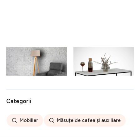
Masuta de cafea Shelf
Masuta de cafea Cosco
Walnut, Comforty,
White, Comforty,
104x56x47 cm, aluna
95x55x43 cm, alb
729 lei
614 lei
Categorii
Mobilier
Măsuțe de cafea și auxiliare