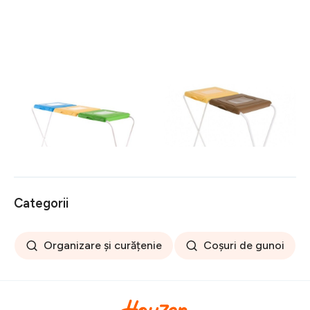
Suport pentru saci menajeri
Suport pentru saci menajeri
pentru colectare selectiva
pentru colectare selectiva
120 L, Jotta, 3
120 L, Jotta, 2
149 lei
108 lei
compartimente verde-
compartimente galben-
galben-albastru, otel
maro, otel
Categorii
Organizare și curățenie
Coșuri de gunoi