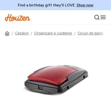
Find a birthday gift they'll LOVE.
Shop now
Catalog
Organizare și curățenie
Coșuri de gunoi
C