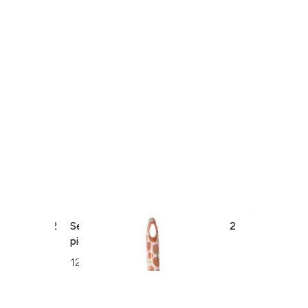
mmer fruit, 2
Set matura si faras Summer fruit, 2
Set matura s
piese, poliester, portocaliu
90 cm,
polietilena/p
12 lei
86 lei
verde