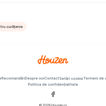
ntru curățenie
e
Recomandări
Despre noi
Contact
Termeni de u
Setări cookie
Politica de confidențialitate
© 2026 Houzen.ro