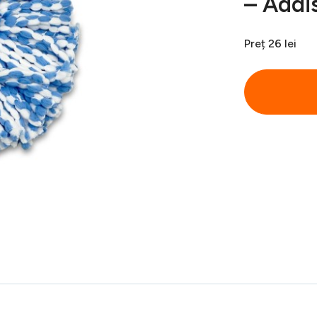
– Addi
Preț
26 lei