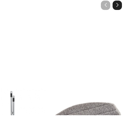
i faras, Wenko, Butler,
Se 2 rezerve pentru mop cu aburi,
Re
Leifheit Clean Tenso, microfibra
Co
olipropilena/aluminiu,
87 lei
29