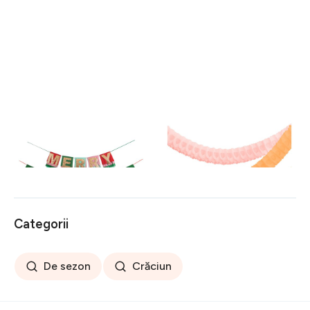
Ghirlandă de Crăciun Mery
Ghirlandă Honeycomb –
Christmas – Meri Meri
Meri Meri
116 lei
108 lei
Categorii
De sezon
Crăciun