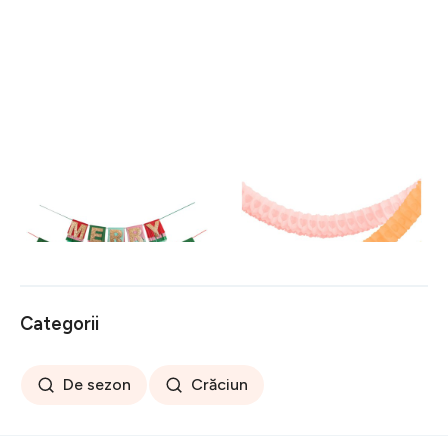
Ghirlandă de Crăciun Mery
Ghirlandă Honeycomb –
Christmas – Meri Meri
Meri Meri
116 lei
108 lei
Categorii
De sezon
Crăciun