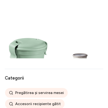
Cutie pentru prânz Lunch &
Bol cu capac Mepal Nordic,
Go – Curver
500 ml, gri
25 lei
61 lei
Categorii
Pregătirea și servirea mesei
Accesorii recipiente gătit