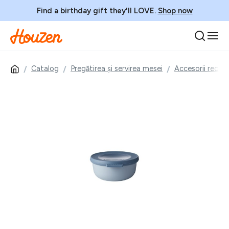
Find a birthday gift they'll LOVE.
Shop now
Catalog
Pregătirea și servirea mesei
Accesorii recipi