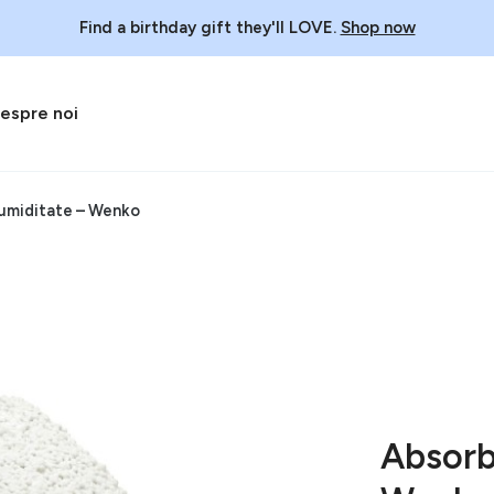
Find a birthday gift they'll LOVE.
Shop now
espre noi
umiditate – Wenko
Absorb