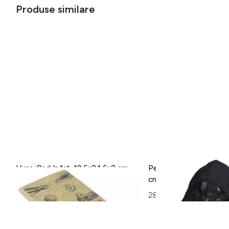
Produse similare
Husa iPad InArt, 19.5x24.6x2 cm,
Perna pentru gat cu gl
Balloons
cm, poliester, gri inchis
32 lei
28 lei