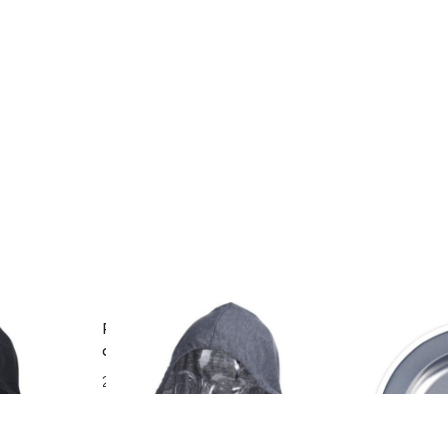
uga, 30x32
Perna pentru gat cu gluga, 30x32
Scrumiera G
cm, poliester, gri deschis
Ø14 cm, meta
28 lei
5 lei