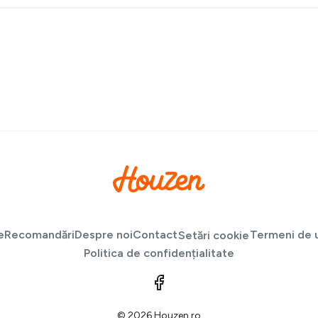
e
Recomandări
Despre noi
Contact
Termeni de u
Setări cookie
Politica de confidențialitate
© 2026 Houzen.ro