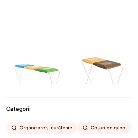
Suport pentru saci menajeri
Suport pentru saci menajeri
pentru colectare selectiva
pentru colectare selectiva
120 L, Jotta, 3
120 L, Jotta, 2
149 lei
108 lei
compartimente verde-
compartimente galben-
galben-albastru, otel
maro, otel
Categorii
Organizare și curățenie
Coșuri de gunoi